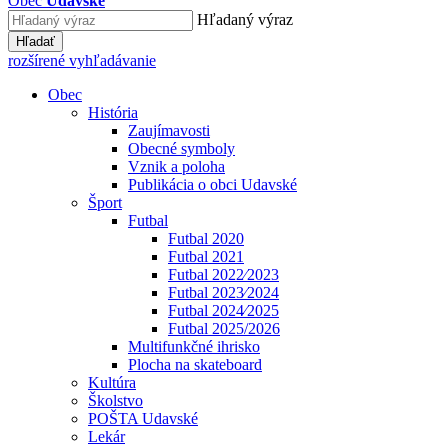
Obec
Udavské
Hľadaný výraz
Hľadať
rozšírené vyhľadávanie
Obec
História
Zaujímavosti
Obecné symboly
Vznik a poloha
Publikácia o obci Udavské
Šport
Futbal
Futbal 2020
Futbal 2021
Futbal 2022⁄2023
Futbal 2023⁄2024
Futbal 2024⁄2025
Futbal 2025/2026
Multifunkčné ihrisko
Plocha na skateboard
Kultúra
Školstvo
POŠTA Udavské
Lekár