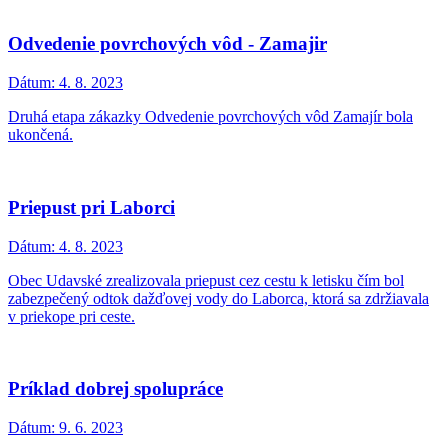
Odvedenie povrchových vôd - Zamajir
Dátum:
4. 8. 2023
Druhá etapa zákazky Odvedenie povrchových vôd Zamajír bola
ukončená.
Priepust pri Laborci
Dátum:
4. 8. 2023
Obec Udavské zrealizovala priepust cez cestu k letisku čím bol
zabezpečený odtok dažďovej vody do Laborca, ktorá sa zdržiavala
v priekope pri ceste.
Príklad dobrej spolupráce
Dátum:
9. 6. 2023