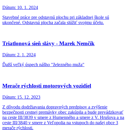
Dátum:
10. 1. 2024
Stavebné práce pre odstavnú plochu pri základnej škole sú
ukončené. Odstavná plocha začala slúžiť svojmu účelu.
Triatlonová sieň slávy - Marek Nemčík
Dátum:
2. 1. 2024
Ďalší veľký úspech nášho "železného muža"
Merače rýchlosti motorových vozidiel
Dátum:
15. 12. 2023
Z dôvodu dodržiavania dopravných predpisov a zvýšenie
bezpečnosti cestnej premávky obec zakúpila a bude prevádzkovať
na ceste III/3839 v smere z Humenného a smere z V. Hrušova a na
ceste III/3840 v smere z Veľopolia na vstupoch do našej obce 3
merače rýchlosti.