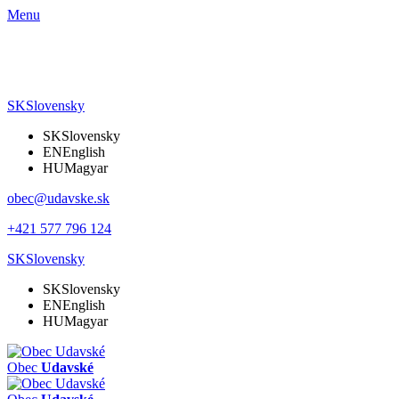
Menu
SK
Slovensky
SK
Slovensky
EN
English
HU
Magyar
obec@udavske.sk
+421 577 796 124
SK
Slovensky
SK
Slovensky
EN
English
HU
Magyar
Obec
Udavské