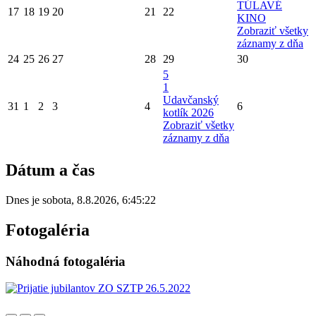
TÚLAVÉ
17
18
19
20
21
22
KINO
Zobraziť všetky
záznamy z dňa
24
25
26
27
28
29
30
5
1
Udavčanský
31
1
2
3
4
6
kotlík 2026
Zobraziť všetky
záznamy z dňa
Dátum a čas
Dnes je
sobota
,
8.8.2026
,
6:45:22
Fotogaléria
Náhodná fotogaléria