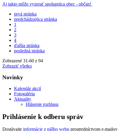
Aj takto môže vyzerať spolupráca obec - občan!
prvá stránka
predchádzajúca stránka
1
2
3
4
ďalšia stránka
posledná stránka
Zobrazené
31
-
60
z 94
Zobraziť všetko
Novinky
Kalendár akcií
Fotogaléria
Aktuality
Hlásenie rozhlasu
Prihlásenie k odberu správ
Dostávajte
informácie z nášho webu
prostredníctvom e-mailov