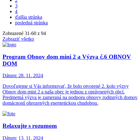
2
3
4
ďalšia stránka
posledná stránka
Zobrazené
31
-
60
z 94
Zobraziť všetko
Program Obnov dom mini 2 a Výzva č.6 OBNOV
DOM
Dátum:
28. 11. 2024
Dovoľujeme si Vás informovať, že bolo otvorené 2. kolo výzvy
Obnov dom mini 2 a naša obec je jednou z oprávnených obcí.
Predmetná výzva je zameraná na podporu obnovy rodinných domov
domácností ohrozených energetickou chudobou.
Relaxujte s rozumom
Dátum:
13. 11. 2024