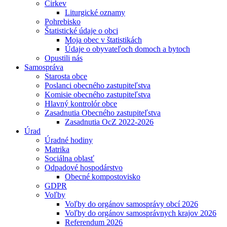
Cirkev
Liturgické oznamy
Pohrebisko
Štatistické údaje o obci
Moja obec v štatistikách
Údaje o obyvateľoch domoch a bytoch
Opustili nás
Samospráva
Starosta obce
Poslanci obecného zastupiteľstva
Komisie obecného zastupiteľstva
Hlavný kontrolór obce
Zasadnutia Obecného zastupiteľstva
Zasadnutia OcZ 2022-2026
Úrad
Úradné hodiny
Matrika
Sociálna oblasť
Odpadové hospodárstvo
Obecné kompostovisko
GDPR
Voľby
Voľby do orgánov samosprávy obcí 2026
Voľby do orgánov samosprávnych krajov 2026
Referendum 2026