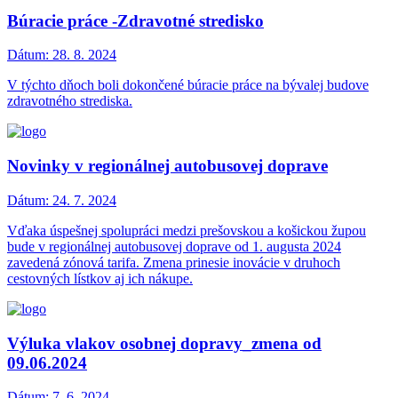
Búracie práce -Zdravotné stredisko
Dátum:
28. 8. 2024
V týchto dňoch boli dokončené búracie práce na bývalej budove
zdravotného strediska.
Novinky v regionálnej autobusovej doprave
Dátum:
24. 7. 2024
Vďaka úspešnej spolupráci medzi prešovskou a košickou župou
bude v regionálnej autobusovej doprave od 1. augusta 2024
zavedená zónová tarifa. Zmena prinesie inovácie v druhoch
cestovných lístkov aj ich nákupe.
Výluka vlakov osobnej dopravy_zmena od
09.06.2024
Dátum:
7. 6. 2024