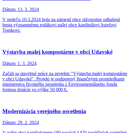
Dátum:
13. 3. 2024
V nedeľu 10.3.2024 bola na námestí obce slávnostne odhalená
busta významnému rodákovi našej obce kardinálovi Jozefovi
Tomkovi.
Výstavba malej kompostárne v obci Udavské
Dátum:
1. 3. 2024
Začali sa stavebné práce na projekte "Výstavba malej kompostárne
v obci Udavské". Projekt je podporený finančnými prostriedkami
ministerstva životného prostredia z Environmentálneho fondu
formou dotácie vo výške 50 000 €.
Modernizácia verejného osvetlenia
Dátum:
29. 2. 2024
V našej obci nainštalujeme 180 nových LED pouličných svietidiel.