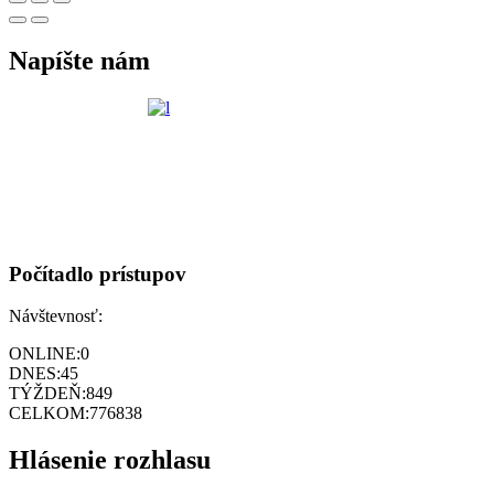
Napíšte nám
Počítadlo prístupov
Návštevnosť:
ONLINE:
0
DNES:
45
TÝŽDEŇ:
849
CELKOM:
776838
Hlásenie rozhlasu