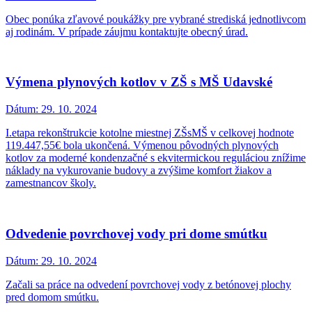
Obec ponúka zľavové poukážky pre vybrané strediská jednotlivcom
aj rodinám. V prípade záujmu kontaktujte obecný úrad.
Výmena plynových kotlov v ZŠ s MŠ Udavské
Dátum:
29. 10. 2024
I.etapa rekonštrukcie kotolne miestnej ZŠsMŠ v celkovej hodnote
119.447,55€ bola ukončená. Výmenou pôvodných plynových
kotlov za moderné kondenzačné s ekvitermickou reguláciou znížime
náklady na vykurovanie budovy a zvýšime komfort žiakov a
zamestnancov školy.
Odvedenie povrchovej vody pri dome smútku
Dátum:
29. 10. 2024
Začali sa práce na odvedení povrchovej vody z betónovej plochy
pred domom smútku.