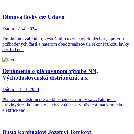
Obnova lávky cez Udavu
Dátum:
2. 4. 2024
Doplnením zábradlia, vystužením uvoľnených plechov, opravou
poškodených častí a náterom obec zrealizovala rekonštrukciu lávky
cez Udavu.
Oznámenia o plánovanom výrube NN,
Východoslovenská distribučná, a.s.
Dátum:
15. 3. 2024
Plánované odstránenie a okliesnenie stromov sa vzťahuje na
dreviny/krovité porasty nachádzajúce sa v blízkosti nadzemného
elektrického
Busta kardinálovi Jozefovi Tomkovi