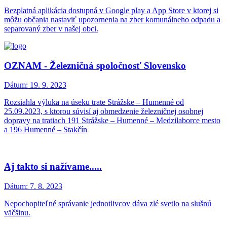
Bezplatná aplikácia dostupná v Google play a App Store v ktorej si
môžu občania nastaviť upozornenia na zber komunálneho odpadu a
separovaný zber v našej obci.
OZNAM - Železničná spoločnosť Slovensko
Dátum:
19. 9. 2023
Rozsiahla výluka na úseku trate Strážske – Humenné od
25.09.2023, s ktorou súvisí aj obmedzenie železničnej osobnej
dopravy na tratiach 191 Strážske – Humenné – Medzilaborce mesto
a 196 Humenné – Stakčín
Aj takto si nažívame.....
Dátum:
7. 8. 2023
Nepochopiteľné správanie jednotlivcov dáva zlé svetlo na slušnú
väčšinu.