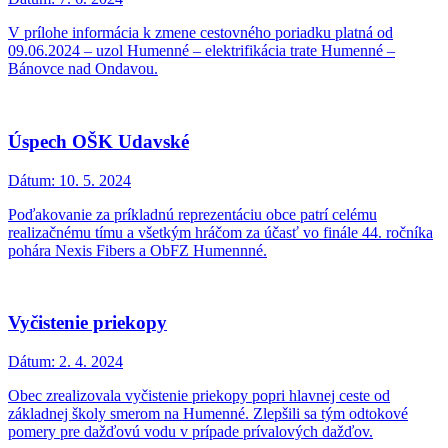
V prílohe informácia k zmene cestovného poriadku platná od
09.06.2024 – uzol Humenné – elektrifikácia trate Humenné –
Bánovce nad Ondavou.
Úspech OŠK Udavské
Dátum:
10. 5. 2024
Poďakovanie za príkladnú reprezentáciu obce patrí celému
realizačnému tímu a všetkým hráčom za účasť vo finále 44. ročníka
pohára Nexis Fibers a ObFZ Humennné.
Vyčistenie priekopy
Dátum:
2. 4. 2024
Obec zrealizovala vyčistenie priekopy popri hlavnej ceste od
základnej školy smerom na Humenné. Zlepšili sa tým odtokové
pomery pre dažďovú vodu v prípade prívalových dažďov.