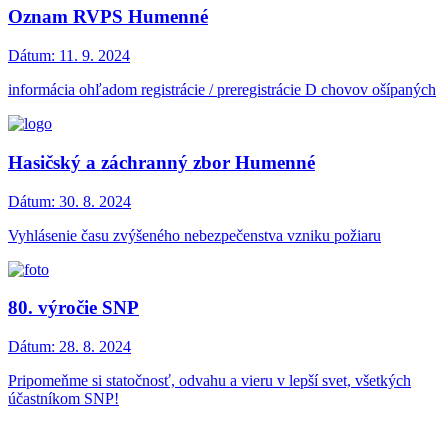
Oznam RVPS Humenné
Dátum:
11. 9. 2024
informácia ohľadom registrácie / preregistrácie D chovov ošípaných
Hasičský a záchranný zbor Humenné
Dátum:
30. 8. 2024
Vyhlásenie času zvýšeného nebezpečenstva vzniku požiaru
80. výročie SNP
Dátum:
28. 8. 2024
Pripomeňme si statočnosť, odvahu a vieru v lepší svet, všetkých
účastníkom SNP!