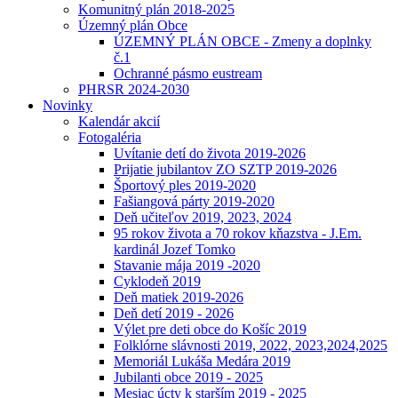
Komunitný plán 2018-2025
Územný plán Obce
ÚZEMNÝ PLÁN OBCE - Zmeny a doplnky
č.1
Ochranné pásmo eustream
PHRSR 2024-2030
Novinky
Kalendár akcií
Fotogaléria
Uvítanie detí do života 2019-2026
Prijatie jubilantov ZO SZTP 2019-2026
Športový ples 2019-2020
Fašiangová párty 2019-2020
Deň učiteľov 2019, 2023, 2024
95 rokov života a 70 rokov kňazstva - J.Em.
kardinál Jozef Tomko
Stavanie mája 2019 -2020
Cyklodeň 2019
Deň matiek 2019-2026
Deň detí 2019 - 2026
Výlet pre deti obce do Košíc 2019
Folklórne slávnosti 2019, 2022, 2023,2024,2025
Memoriál Lukáša Medára 2019
Jubilanti obce 2019 - 2025
Mesiac úcty k starším 2019 - 2025