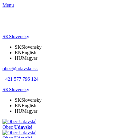
Menu
SK
Slovensky
SK
Slovensky
EN
English
HU
Magyar
obec@udavske.sk
+421 577 796 124
SK
Slovensky
SK
Slovensky
EN
English
HU
Magyar
Obec
Udavské