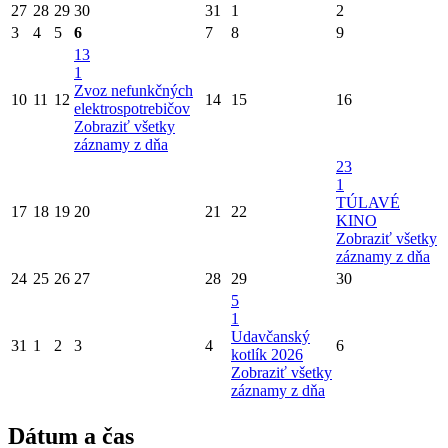
27
28
29
30
31
1
2
3
4
5
6
7
8
9
13
1
Zvoz nefunkčných
10
11
12
14
15
16
elektrospotrebičov
Zobraziť všetky
záznamy z dňa
23
1
TÚLAVÉ
17
18
19
20
21
22
KINO
Zobraziť všetky
záznamy z dňa
24
25
26
27
28
29
30
5
1
Udavčanský
31
1
2
3
4
6
kotlík 2026
Zobraziť všetky
záznamy z dňa
Dátum a čas