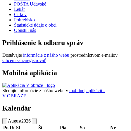
POŠTA Udavské
Lekár
Cirkev
Pohrebisko
Štatistické údaje o obci
Opustili nás
Prihlásenie k odberu správ
Dostávajte
informácie z nášho webu
prostredníctvom e-mailov
Chcem sa zaregistrovať
Mobilná aplikácia
Sledujte informácie z nášho webu v
mobilnej aplikácii -
V OBRAZE.
Kalendár
August
2026
Po
Ut
St
Št
Pia
So
Ne