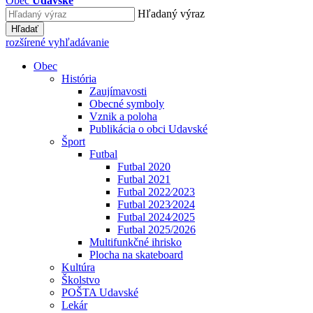
Obec
Udavské
Hľadaný výraz
Hľadať
rozšírené vyhľadávanie
Obec
História
Zaujímavosti
Obecné symboly
Vznik a poloha
Publikácia o obci Udavské
Šport
Futbal
Futbal 2020
Futbal 2021
Futbal 2022⁄2023
Futbal 2023⁄2024
Futbal 2024⁄2025
Futbal 2025/2026
Multifunkčné ihrisko
Plocha na skateboard
Kultúra
Školstvo
POŠTA Udavské
Lekár