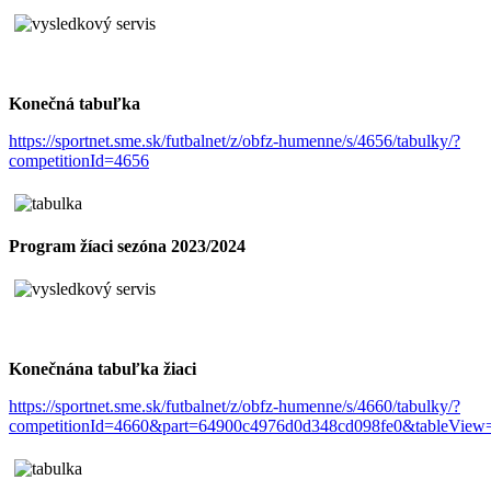
Konečná tabuľka
https://sportnet.sme.sk/futbalnet/z/obfz-humenne/s/4656/tabulky/?
competitionId=4656
Program žíaci sezóna 2023/2024
Konečnána tabuľka žiaci
https://sportnet.sme.sk/futbalnet/z/obfz-humenne/s/4660/tabulky/?
competitionId=4660&part=64900c4976d0d348cd098fe0&tableView