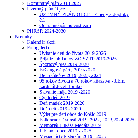
Komunitný plán 2018-2025
Územný plán Obce
ÚZEMNÝ PLÁN OBCE - Zmeny a doplnky
č.1
Ochranné pásmo eustream
PHRSR 2024-2030
Novinky
Kalendár akcií
Fotogaléria
Uvítanie detí do života 2019-2026
Prijatie jubilantov ZO SZTP 2019-2026
Športový ples 2019-2020
Fašiangová párty 2019-2020
Deň učiteľov 2019, 2023, 2024
95 rokov života a 70 rokov kňazstva - J.Em.
kardinál Jozef Tomko
Stavanie mája 2019 -2020
Cyklodeň 2019
Deň matiek 2019-2026
Deň detí 2019 - 2026
Výlet pre deti obce do Košíc 2019
Folklórne slávnosti 2019, 2022, 2023,2024,2025
Memoriál Lukáša Medára 2019
Jubilanti obce 2019 - 2025
Mesiac úcty k starším 2019 - 2025