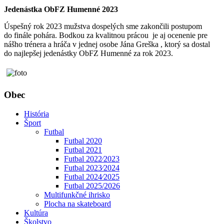
Jedenástka ObFZ Humenné 2023
Úspešný rok 2023 mužstva dospelých sme zakončili postupom
do finále pohára. Bodkou za kvalitnou prácou je aj ocenenie pre
nášho trénera a hráča v jednej osobe Jána Greška , ktorý sa dostal
do najlepšej jedenástky ObFZ Humenné za rok 2023.
Obec
História
Šport
Futbal
Futbal 2020
Futbal 2021
Futbal 2022⁄2023
Futbal 2023⁄2024
Futbal 2024⁄2025
Futbal 2025/2026
Multifunkčné ihrisko
Plocha na skateboard
Kultúra
Školstvo