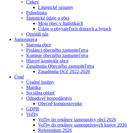
Cirkev
Liturgické oznamy
Pohrebisko
Štatistické údaje o obci
Moja obec v štatistikách
Údaje o obyvateľoch domoch a bytoch
Opustili nás
Samospráva
Starosta obce
Poslanci obecného zastupiteľstva
Komisie obecného zastupiteľstva
Hlavný kontrolór obce
Zasadnutia Obecného zastupiteľstva
Zasadnutia OcZ 2022-2026
Úrad
Úradné hodiny
Matrika
Sociálna oblasť
Odpadové hospodárstvo
Obecné kompostovisko
GDPR
Voľby
Voľby do orgánov samosprávy obcí 2026
Voľby do orgánov samosprávnych krajov 2026
Referendum 2026