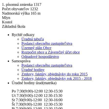
1. písomná zmienka 1317
Počet obyvateľov 1232
Nadmorská výška 165 m
Mlyn
Kostol
Základná škola
Rychlé odkazy
Úradná tabuľa
Poslanci obecného zastupiteľstva
Územný plán Obce
Rozpočet obce a Záverečný účet obce
Odpadové hospodárstvo
Samospráva
Poslanci obecného zastupiteľstva
Úradné hodiny
Zmluvy, faktúry, objednávky do roku 2015
Zmluvy, faktúry, objednávky rok 2015 - 2018
Úradné hodiny úrad(matrika)
Po 7:30(9:00)-12:00 12:30-15:30
Ut 7:30(9:00)-12:00 12:30-15:30
St 7:30(9:00)-12:00 12:30-16:00
Št 7:30(9:00)-12:00 12:30-15:30
Pi 7:30(9:00)-12:00 12:30-15:00