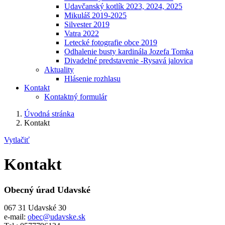
Udavčanský kotlík 2023, 2024, 2025
Mikuláš 2019-2025
Silvester 2019
Vatra 2022
Letecké fotografie obce 2019
Odhalenie busty kardinála Jozefa Tomka
Divadelné predstavenie -Rysavá jalovica
Aktuality
Hlásenie rozhlasu
Kontakt
Kontaktný formulár
Úvodná stránka
Kontakt
Vytlačiť
Kontakt
Obecný úrad Udavské
067 31 Udavské 30
e-mail:
obec@udavske.sk