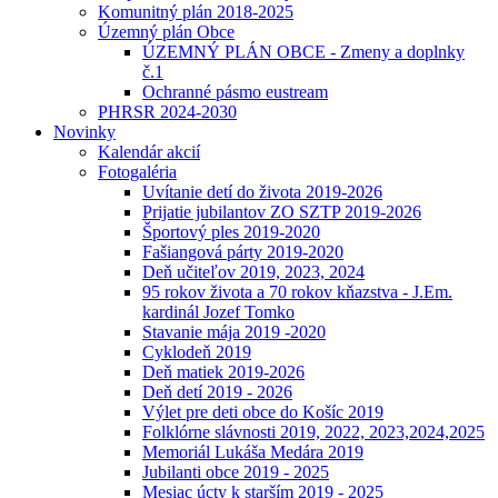
Komunitný plán 2018-2025
Územný plán Obce
ÚZEMNÝ PLÁN OBCE - Zmeny a doplnky
č.1
Ochranné pásmo eustream
PHRSR 2024-2030
Novinky
Kalendár akcií
Fotogaléria
Uvítanie detí do života 2019-2026
Prijatie jubilantov ZO SZTP 2019-2026
Športový ples 2019-2020
Fašiangová párty 2019-2020
Deň učiteľov 2019, 2023, 2024
95 rokov života a 70 rokov kňazstva - J.Em.
kardinál Jozef Tomko
Stavanie mája 2019 -2020
Cyklodeň 2019
Deň matiek 2019-2026
Deň detí 2019 - 2026
Výlet pre deti obce do Košíc 2019
Folklórne slávnosti 2019, 2022, 2023,2024,2025
Memoriál Lukáša Medára 2019
Jubilanti obce 2019 - 2025
Mesiac úcty k starším 2019 - 2025