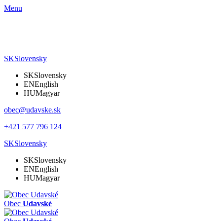
Menu
SK
Slovensky
SK
Slovensky
EN
English
HU
Magyar
obec@udavske.sk
+421 577 796 124
SK
Slovensky
SK
Slovensky
EN
English
HU
Magyar
Obec
Udavské