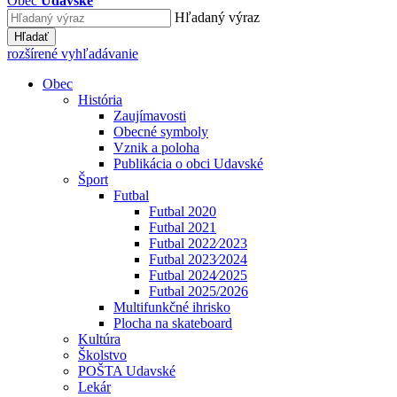
Obec
Udavské
Hľadaný výraz
Hľadať
rozšírené vyhľadávanie
Obec
História
Zaujímavosti
Obecné symboly
Vznik a poloha
Publikácia o obci Udavské
Šport
Futbal
Futbal 2020
Futbal 2021
Futbal 2022⁄2023
Futbal 2023⁄2024
Futbal 2024⁄2025
Futbal 2025/2026
Multifunkčné ihrisko
Plocha na skateboard
Kultúra
Školstvo
POŠTA Udavské
Lekár