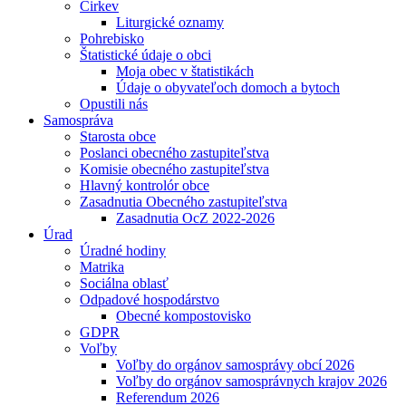
Cirkev
Liturgické oznamy
Pohrebisko
Štatistické údaje o obci
Moja obec v štatistikách
Údaje o obyvateľoch domoch a bytoch
Opustili nás
Samospráva
Starosta obce
Poslanci obecného zastupiteľstva
Komisie obecného zastupiteľstva
Hlavný kontrolór obce
Zasadnutia Obecného zastupiteľstva
Zasadnutia OcZ 2022-2026
Úrad
Úradné hodiny
Matrika
Sociálna oblasť
Odpadové hospodárstvo
Obecné kompostovisko
GDPR
Voľby
Voľby do orgánov samosprávy obcí 2026
Voľby do orgánov samosprávnych krajov 2026
Referendum 2026