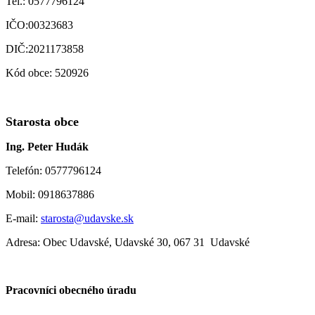
Tel.: 0577796124
IČO:00323683
DIČ:2021173858
Kód obce: 520926
Starosta obce
Ing. Peter Hudák
Telefón: 0577796124
Mobil: 0918637886
E-mail:
starosta@udavske.sk
Adresa: Obec Udavské, Udavské 30, 067 31 Udavské
Pracovníci obecného úradu