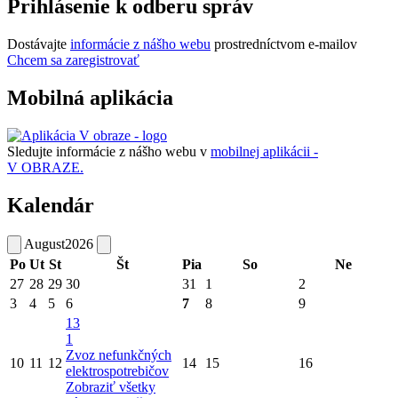
Prihlásenie k odberu správ
Dostávajte
informácie z nášho webu
prostredníctvom e-mailov
Chcem sa zaregistrovať
Mobilná aplikácia
Sledujte informácie z nášho webu v
mobilnej aplikácii -
V OBRAZE.
Kalendár
August
2026
Po
Ut
St
Št
Pia
So
Ne
27
28
29
30
31
1
2
3
4
5
6
7
8
9
13
1
Zvoz nefunkčných
10
11
12
14
15
16
elektrospotrebičov
Zobraziť všetky