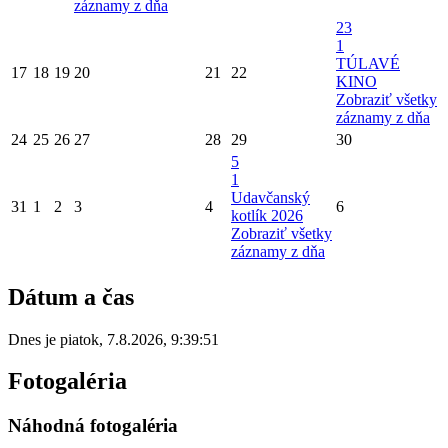
záznamy z dňa
23
1
TÚLAVÉ
17
18
19
20
21
22
KINO
Zobraziť všetky
záznamy z dňa
24
25
26
27
28
29
30
5
1
Udavčanský
31
1
2
3
4
6
kotlík 2026
Zobraziť všetky
záznamy z dňa
Dátum a čas
Dnes je
piatok
,
7.8.2026
,
9:39:51
Fotogaléria
Náhodná fotogaléria