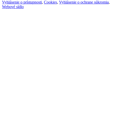
Vyhlásenie o prístupnosti
,
Cookies
,
Vyhlásenie o ochrane súkromia
,
Webové sídlo