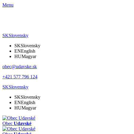
Menu
SK
Slovensky
SK
Slovensky
EN
English
HU
Magyar
obec@udavske.sk
+421 577 796 124
SK
Slovensky
SK
Slovensky
EN
English
HU
Magyar
Obec
Udavské