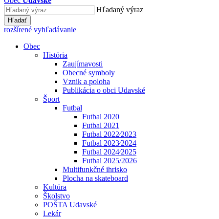
Obec
Udavské
Hľadaný výraz
Hľadať
rozšírené vyhľadávanie
Obec
História
Zaujímavosti
Obecné symboly
Vznik a poloha
Publikácia o obci Udavské
Šport
Futbal
Futbal 2020
Futbal 2021
Futbal 2022⁄2023
Futbal 2023⁄2024
Futbal 2024⁄2025
Futbal 2025/2026
Multifunkčné ihrisko
Plocha na skateboard
Kultúra
Školstvo
POŠTA Udavské
Lekár