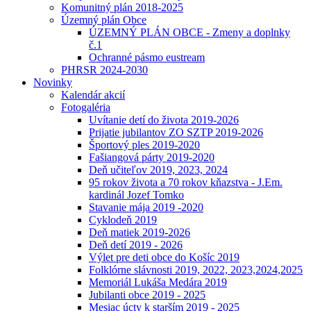
Komunitný plán 2018-2025
Územný plán Obce
ÚZEMNÝ PLÁN OBCE - Zmeny a doplnky
č.1
Ochranné pásmo eustream
PHRSR 2024-2030
Novinky
Kalendár akcií
Fotogaléria
Uvítanie detí do života 2019-2026
Prijatie jubilantov ZO SZTP 2019-2026
Športový ples 2019-2020
Fašiangová párty 2019-2020
Deň učiteľov 2019, 2023, 2024
95 rokov života a 70 rokov kňazstva - J.Em.
kardinál Jozef Tomko
Stavanie mája 2019 -2020
Cyklodeň 2019
Deň matiek 2019-2026
Deň detí 2019 - 2026
Výlet pre deti obce do Košíc 2019
Folklórne slávnosti 2019, 2022, 2023,2024,2025
Memoriál Lukáša Medára 2019
Jubilanti obce 2019 - 2025
Mesiac úcty k starším 2019 - 2025