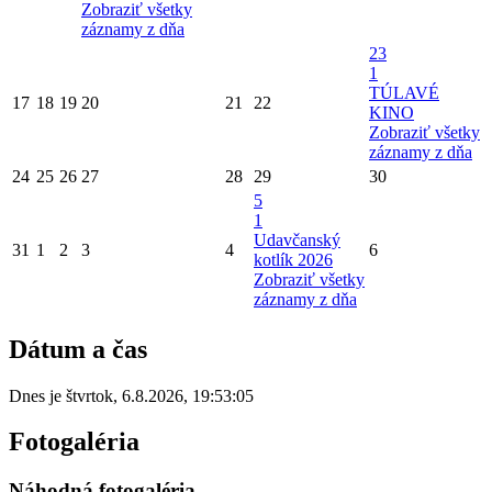
Zobraziť všetky
záznamy z dňa
23
1
TÚLAVÉ
17
18
19
20
21
22
KINO
Zobraziť všetky
záznamy z dňa
24
25
26
27
28
29
30
5
1
Udavčanský
31
1
2
3
4
6
kotlík 2026
Zobraziť všetky
záznamy z dňa
Dátum a čas
Dnes je
štvrtok
,
6.8.2026
,
19:53:05
Fotogaléria
Náhodná fotogaléria