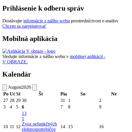
Prihlásenie k odberu správ
Dostávajte
informácie z nášho webu
prostredníctvom e-mailov
Chcem sa zaregistrovať
Mobilná aplikácia
Sledujte informácie z nášho webu v
mobilnej aplikácii -
V OBRAZE.
Kalendár
August
2026
Po
Ut
St
Št
Pia
So
Ne
27
28
29
30
31
1
2
3
4
5
6
7
8
9
13
1
Zvoz nefunkčných
10
11
12
14
15
16
elektrospotrebičov