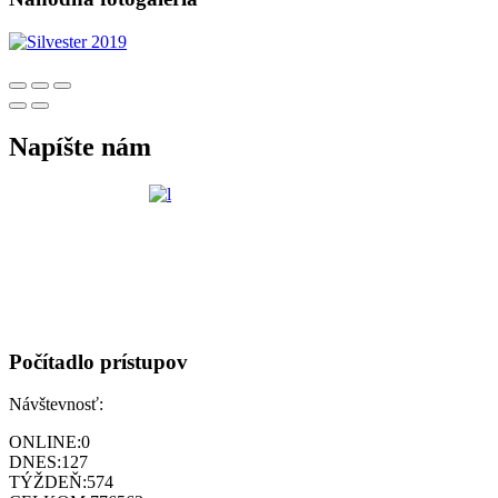
Napíšte nám
Počítadlo prístupov
Návštevnosť:
ONLINE:
0
DNES:
127
TÝŽDEŇ:
574