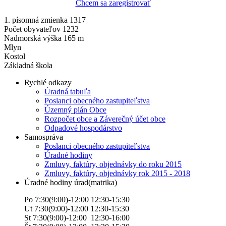
Chcem sa zaregistrovať
1. písomná zmienka 1317
Počet obyvateľov 1232
Nadmorská výška 165 m
Mlyn
Kostol
Základná škola
Rychlé odkazy
Úradná tabuľa
Poslanci obecného zastupiteľstva
Územný plán Obce
Rozpočet obce a Záverečný účet obce
Odpadové hospodárstvo
Samospráva
Poslanci obecného zastupiteľstva
Úradné hodiny
Zmluvy, faktúry, objednávky do roku 2015
Zmluvy, faktúry, objednávky rok 2015 - 2018
Úradné hodiny úrad(matrika)
Po 7:30(9:00)-12:00 12:30-15:30
Ut 7:30(9:00)-12:00 12:30-15:30
St 7:30(9:00)-12:00 12:30-16:00