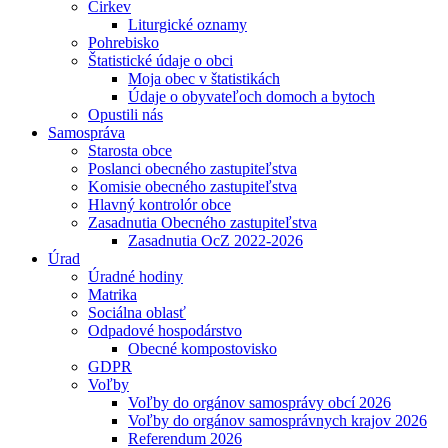
Cirkev
Liturgické oznamy
Pohrebisko
Štatistické údaje o obci
Moja obec v štatistikách
Údaje o obyvateľoch domoch a bytoch
Opustili nás
Samospráva
Starosta obce
Poslanci obecného zastupiteľstva
Komisie obecného zastupiteľstva
Hlavný kontrolór obce
Zasadnutia Obecného zastupiteľstva
Zasadnutia OcZ 2022-2026
Úrad
Úradné hodiny
Matrika
Sociálna oblasť
Odpadové hospodárstvo
Obecné kompostovisko
GDPR
Voľby
Voľby do orgánov samosprávy obcí 2026
Voľby do orgánov samosprávnych krajov 2026
Referendum 2026