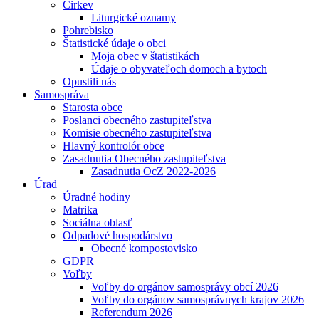
Cirkev
Liturgické oznamy
Pohrebisko
Štatistické údaje o obci
Moja obec v štatistikách
Údaje o obyvateľoch domoch a bytoch
Opustili nás
Samospráva
Starosta obce
Poslanci obecného zastupiteľstva
Komisie obecného zastupiteľstva
Hlavný kontrolór obce
Zasadnutia Obecného zastupiteľstva
Zasadnutia OcZ 2022-2026
Úrad
Úradné hodiny
Matrika
Sociálna oblasť
Odpadové hospodárstvo
Obecné kompostovisko
GDPR
Voľby
Voľby do orgánov samosprávy obcí 2026
Voľby do orgánov samosprávnych krajov 2026
Referendum 2026