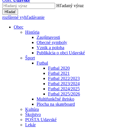
Obec
Udavské
Hľadaný výraz
Hľadať
rozšírené vyhľadávanie
Obec
História
Zaujímavosti
Obecné symboly
Vznik a poloha
Publikácia o obci Udavské
Šport
Futbal
Futbal 2020
Futbal 2021
Futbal 2022⁄2023
Futbal 2023⁄2024
Futbal 2024⁄2025
Futbal 2025/2026
Multifunkčné ihrisko
Plocha na skateboard
Kultúra
Školstvo
POŠTA Udavské
Lekár