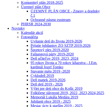
Komunitný plán 2018-2025
Územný plán Obce
ÚZEMNÝ PLÁN OBCE - Zmeny a doplnky
č.1
Ochranné pásmo eustream
PHRSR 2024-2030
Novinky
Kalendár akcií
Fotogaléria
Uvítanie detí do života 2019-2026
Prijatie jubilantov ZO SZTP 2019-2026
Športový ples 2019-2020
Fašiangová párty 2019-2020
Deň učiteľov 2019, 2023, 2024
95 rokov života a 70 rokov kňazstva - J.Em.
kardinál Jozef Tomko
Stavanie mája 2019 -2020
Cyklodeň 2019
Deň matiek 2019-2026
Deň detí 2019 - 2026
Výlet pre deti obce do Košíc 2019
Folklórne slávnosti 2019, 2022, 2023,2024,2025
Memoriál Lukáša Medára 2019
Jubilanti obce 2019 - 2025
Mesiac úcty k starším 2019 - 2025