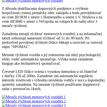
Z dôvodu dodržiavania dopravných predpisov a zvýšenie
bezpečnosti cestnej premávky obec zakúpila a bude prevádzkovať
na ceste III/3839 v smere z Humenného a smere z V. Hrušova a na
ceste III/3840 v smere z Veľopolia na vstupoch do našej obce 3
merače rýchlosti.
Zariadenia merajú rýchlosť motorových vozidiel, a na informačnej
tabuli zobrazujú nameranú rýchlosť od 51 do 99 km/h. Pri
prekročení povolenej rýchlosti číslice blikajú a rozsvieti sa varovný
nápis "SPOMAĽ".
Meranie rýchlosti vozidla a jej zobrazenia má silný psychologický
efekt, vodič automaticky spomaľuje. Vďaka tomu zariadenie
funguje ako bezbariérový spomaľovač.
Červené LED číslice svietia s vysokou intenzitou a sú čitateľné
z diaľky 150 až 200m. Zariadenie má automatickú reguláciu
intenzity svietivosti s výhodou nerušenia vodiča v noci a úspornejšej
spotreby zariadenia. Na meranie rýchlosti používame dopplerový
radar s presnosťou 1km/h.