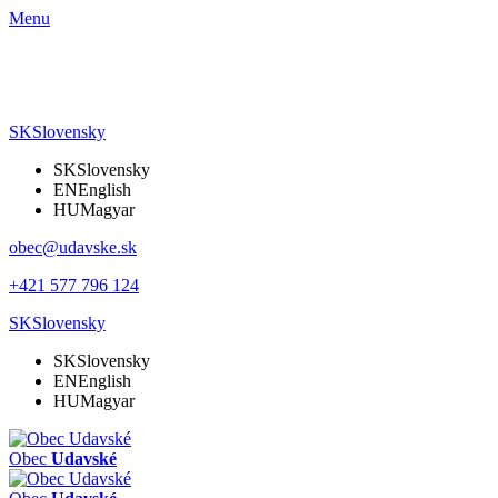
Menu
SK
Slovensky
SK
Slovensky
EN
English
HU
Magyar
obec@udavske.sk
+421 577 796 124
SK
Slovensky
SK
Slovensky
EN
English
HU
Magyar
Obec
Udavské