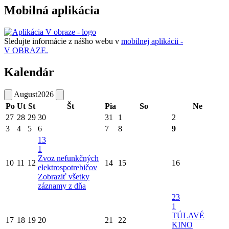
Mobilná aplikácia
Sledujte informácie z nášho webu v
mobilnej aplikácii -
V OBRAZE.
Kalendár
August
2026
Po
Ut
St
Št
Pia
So
Ne
27
28
29
30
31
1
2
3
4
5
6
7
8
9
13
1
Zvoz nefunkčných
10
11
12
14
15
16
elektrospotrebičov
Zobraziť všetky
záznamy z dňa
23
1
TÚLAVÉ
17
18
19
20
21
22
KINO