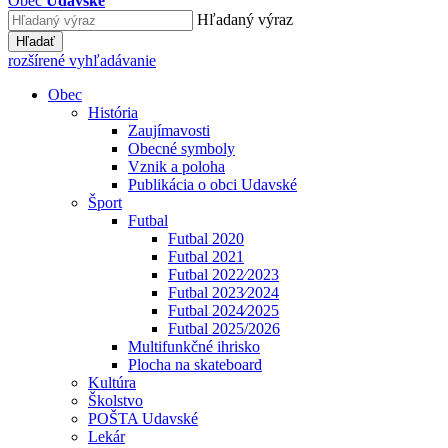
Obec
Udavské
Hľadaný výraz
Hľadať
rozšírené vyhľadávanie
Obec
História
Zaujímavosti
Obecné symboly
Vznik a poloha
Publikácia o obci Udavské
Šport
Futbal
Futbal 2020
Futbal 2021
Futbal 2022⁄2023
Futbal 2023⁄2024
Futbal 2024⁄2025
Futbal 2025/2026
Multifunkčné ihrisko
Plocha na skateboard
Kultúra
Školstvo
POŠTA Udavské
Lekár