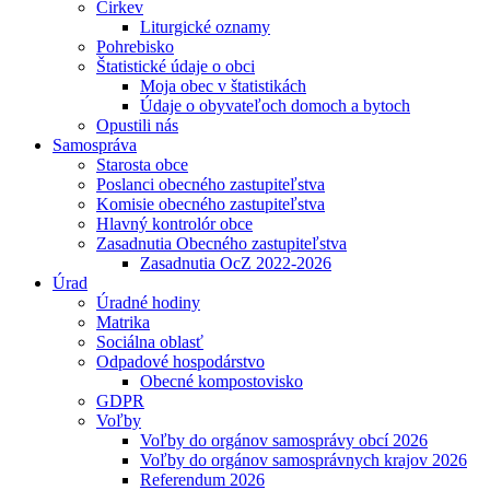
Cirkev
Liturgické oznamy
Pohrebisko
Štatistické údaje o obci
Moja obec v štatistikách
Údaje o obyvateľoch domoch a bytoch
Opustili nás
Samospráva
Starosta obce
Poslanci obecného zastupiteľstva
Komisie obecného zastupiteľstva
Hlavný kontrolór obce
Zasadnutia Obecného zastupiteľstva
Zasadnutia OcZ 2022-2026
Úrad
Úradné hodiny
Matrika
Sociálna oblasť
Odpadové hospodárstvo
Obecné kompostovisko
GDPR
Voľby
Voľby do orgánov samosprávy obcí 2026
Voľby do orgánov samosprávnych krajov 2026
Referendum 2026