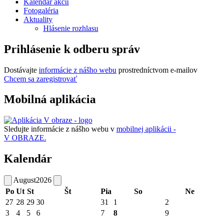
Kalendár akcií
Fotogaléria
Aktuality
Hlásenie rozhlasu
Prihlásenie k odberu správ
Dostávajte
informácie z nášho webu
prostredníctvom e-mailov
Chcem sa zaregistrovať
Mobilná aplikácia
Sledujte informácie z nášho webu v
mobilnej aplikácii -
V OBRAZE.
Kalendár
August
2026
Po
Ut
St
Št
Pia
So
Ne
27
28
29
30
31
1
2
3
4
5
6
7
8
9