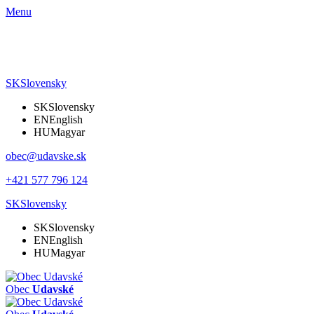
Menu
SK
Slovensky
SK
Slovensky
EN
English
HU
Magyar
obec@udavske.sk
+421 577 796 124
SK
Slovensky
SK
Slovensky
EN
English
HU
Magyar
Obec
Udavské