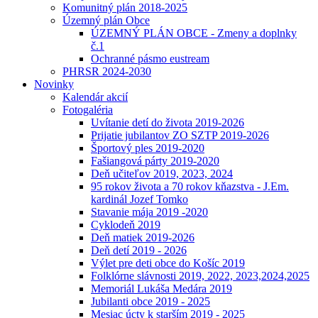
Komunitný plán 2018-2025
Územný plán Obce
ÚZEMNÝ PLÁN OBCE - Zmeny a doplnky
č.1
Ochranné pásmo eustream
PHRSR 2024-2030
Novinky
Kalendár akcií
Fotogaléria
Uvítanie detí do života 2019-2026
Prijatie jubilantov ZO SZTP 2019-2026
Športový ples 2019-2020
Fašiangová párty 2019-2020
Deň učiteľov 2019, 2023, 2024
95 rokov života a 70 rokov kňazstva - J.Em.
kardinál Jozef Tomko
Stavanie mája 2019 -2020
Cyklodeň 2019
Deň matiek 2019-2026
Deň detí 2019 - 2026
Výlet pre deti obce do Košíc 2019
Folklórne slávnosti 2019, 2022, 2023,2024,2025
Memoriál Lukáša Medára 2019
Jubilanti obce 2019 - 2025
Mesiac úcty k starším 2019 - 2025