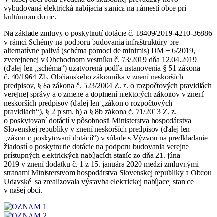
vybudovaná elektrická nabíjacia stanica na námestí obce pri
kultúrnom dome.
Na základe zmluvy o poskytnutí dotácie č. 18409/2019-4210-36886
v rámci Schémy na podporu budovania infraštruktúry pre
alternatívne palivá (schéma pomoci de minimis) DM − 6/2019,
zverejnenej v Obchodnom vestníku č. 73/2019 dňa 12.04.2019
(ďalej len „schéma“) uzatvorená podľa ustanovenia § 51 zákona
č. 40/1964 Zb. Občianskeho zákonníka v znení neskorších
predpisov, § 8a zákona č. 523/2004 Z. z. o rozpočtových pravidlách
verejnej správy a o zmene a doplnení niektorých zákonov v znení
neskorších predpisov (ďalej len „zákon o rozpočtových
pravidlách“), § 2 písm. h) a § 8b zákona č. 71/2013 Z. z.
o poskytovaní dotácií v pôsobnosti Ministerstva hospodárstva
Slovenskej republiky v znení neskorších predpisov (ďalej len
„zákon o poskytovaní dotácií“) v súlade s Výzvou na predkladanie
žiadostí o poskytnutie dotácie na podporu budovania verejne
prístupných elektrických nabíjacích staníc zo dňa 21. júna
2019 v znení dodatku č. 1 z 15. januára 2020 medzi zmluvnými
stranami Ministerstvom hospodárstva Slovenskej republiky a Obcou
Udavské sa zrealizovala výstavba elektrickej nabíjacej stanice
v našej obci.