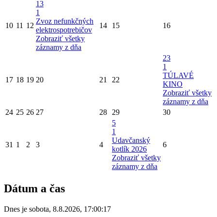
13
1
Zvoz nefunkčných
10
11
12
14
15
16
elektrospotrebičov
Zobraziť všetky
záznamy z dňa
23
1
TÚLAVÉ
17
18
19
20
21
22
KINO
Zobraziť všetky
záznamy z dňa
24
25
26
27
28
29
30
5
1
Udavčanský
31
1
2
3
4
6
kotlík 2026
Zobraziť všetky
záznamy z dňa
Dátum a čas
Dnes je
sobota
,
8.8.2026
,
17:00:17