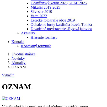
Udavčanský kotlík 2023, 2024, 2025
Mikuláš 2019-2025
Silvester 2019
Vatra 2022
Letecké fotografie obce 2019
Odhalenie busty kardinála Jozefa Tomka
Divadelné predstavenie -Rysavá jalovica
Aktuality
Hlásenie rozhlasu
Kontakt
Kontaktný formulár
Úvodná stránka
Novinky
Aktuality
OZNAM
Vytlačiť
OZNAM
V našej obci bola uvedená do skúšobnej prevádzky novo