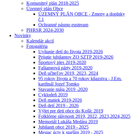
Komunitný plán 2018-2025
Územný plán Obce
ÚZEMNÝ PLÁN OBCE - Zmeny a doplnky
č.1
Ochranné pásmo eustream
PHRSR 2024-2030
Novinky
Kalendár akcií
Fotogaléria
Uvítanie detí do života 2019-2026
Prijatie jubilantov ZO SZTP 2019-2026
Športový ples 2019-2020
Fašiangová párty 2019-2020
Deň učiteľov 2019, 2023, 2024
95 rokov života a 70 rokov kňazstva - J.Em.
kardinál Jozef Tomko
Stavanie mája 2019 -2020
Cyklodeň 2019
Deň matiek 2019-2026
Deň detí 2019 - 2026
Výlet pre deti obce do Košíc 2019
Folklórne slávnosti 2019, 2022, 2023,2024,2025
Memoriál Lukáša Medára 2019
Jubilanti obce 2019 - 2025
Mesiac úcty k starším 2019 - 2025