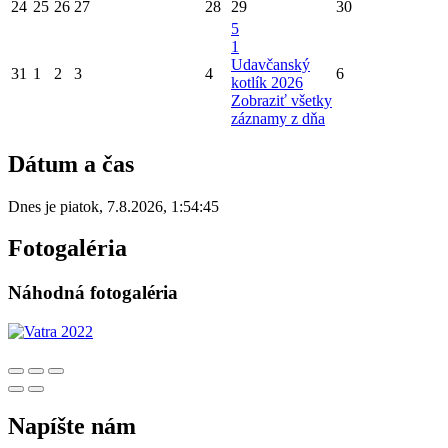
24
25
26
27
28
29
30
5
1
Udavčanský
31
1
2
3
4
6
kotlík 2026
Zobraziť všetky
záznamy z dňa
Dátum a čas
Dnes je
piatok
,
7.8.2026
,
1:54:45
Fotogaléria
Náhodná fotogaléria
Napíšte nám