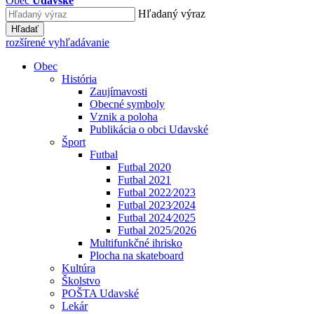
Obec
Udavské
Hľadaný výraz
Hľadať
rozšírené vyhľadávanie
Obec
História
Zaujímavosti
Obecné symboly
Vznik a poloha
Publikácia o obci Udavské
Šport
Futbal
Futbal 2020
Futbal 2021
Futbal 2022⁄2023
Futbal 2023⁄2024
Futbal 2024⁄2025
Futbal 2025/2026
Multifunkčné ihrisko
Plocha na skateboard
Kultúra
Školstvo
POŠTA Udavské
Lekár