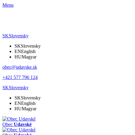
Menu
SK
Slovensky
SK
Slovensky
EN
English
HU
Magyar
obec@udavske.sk
+421 577 796 124
SK
Slovensky
SK
Slovensky
EN
English
HU
Magyar
Obec
Udavské