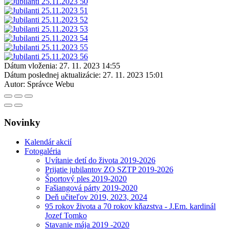
Dátum vloženia:
27. 11. 2023 14:55
Dátum poslednej aktualizácie:
27. 11. 2023 15:01
Autor:
Správce Webu
Novinky
Kalendár akcií
Fotogaléria
Uvítanie detí do života 2019-2026
Prijatie jubilantov ZO SZTP 2019-2026
Športový ples 2019-2020
Fašiangová párty 2019-2020
Deň učiteľov 2019, 2023, 2024
95 rokov života a 70 rokov kňazstva - J.Em. kardinál
Jozef Tomko
Stavanie mája 2019 -2020