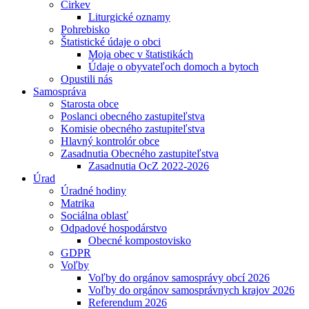
Cirkev
Liturgické oznamy
Pohrebisko
Štatistické údaje o obci
Moja obec v štatistikách
Údaje o obyvateľoch domoch a bytoch
Opustili nás
Samospráva
Starosta obce
Poslanci obecného zastupiteľstva
Komisie obecného zastupiteľstva
Hlavný kontrolór obce
Zasadnutia Obecného zastupiteľstva
Zasadnutia OcZ 2022-2026
Úrad
Úradné hodiny
Matrika
Sociálna oblasť
Odpadové hospodárstvo
Obecné kompostovisko
GDPR
Voľby
Voľby do orgánov samosprávy obcí 2026
Voľby do orgánov samosprávnych krajov 2026
Referendum 2026