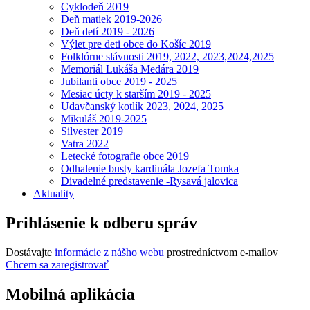
Cyklodeň 2019
Deň matiek 2019-2026
Deň detí 2019 - 2026
Výlet pre deti obce do Košíc 2019
Folklórne slávnosti 2019, 2022, 2023,2024,2025
Memoriál Lukáša Medára 2019
Jubilanti obce 2019 - 2025
Mesiac úcty k starším 2019 - 2025
Udavčanský kotlík 2023, 2024, 2025
Mikuláš 2019-2025
Silvester 2019
Vatra 2022
Letecké fotografie obce 2019
Odhalenie busty kardinála Jozefa Tomka
Divadelné predstavenie -Rysavá jalovica
Aktuality
Prihlásenie k odberu správ
Dostávajte
informácie z nášho webu
prostredníctvom e-mailov
Chcem sa zaregistrovať
Mobilná aplikácia