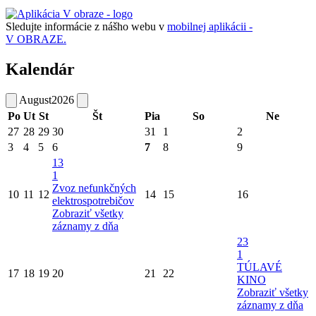
Sledujte informácie z nášho webu v
mobilnej aplikácii -
V OBRAZE.
Kalendár
August
2026
Po
Ut
St
Št
Pia
So
Ne
27
28
29
30
31
1
2
3
4
5
6
7
8
9
13
1
Zvoz nefunkčných
10
11
12
14
15
16
elektrospotrebičov
Zobraziť všetky
záznamy z dňa
23
1
TÚLAVÉ
17
18
19
20
21
22
KINO
Zobraziť všetky
záznamy z dňa