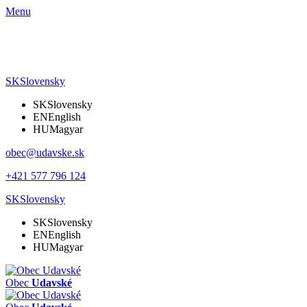
Menu
SK
Slovensky
SK
Slovensky
EN
English
HU
Magyar
obec@udavske.sk
+421 577 796 124
SK
Slovensky
SK
Slovensky
EN
English
HU
Magyar
Obec
Udavské