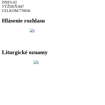
DNES:
43
TÝŽDEŇ:
847
CELKOM:
776836
Hlásenie rozhlasu
Liturgické oznamy