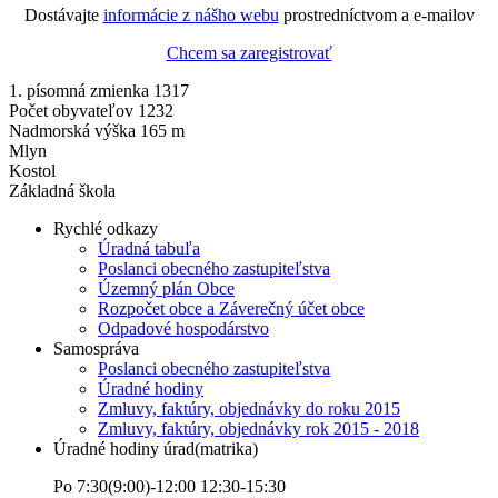
Dostávajte
informácie z nášho webu
prostredníctvom a e-mailov
Chcem sa zaregistrovať
1. písomná zmienka 1317
Počet obyvateľov 1232
Nadmorská výška 165 m
Mlyn
Kostol
Základná škola
Rychlé odkazy
Úradná tabuľa
Poslanci obecného zastupiteľstva
Územný plán Obce
Rozpočet obce a Záverečný účet obce
Odpadové hospodárstvo
Samospráva
Poslanci obecného zastupiteľstva
Úradné hodiny
Zmluvy, faktúry, objednávky do roku 2015
Zmluvy, faktúry, objednávky rok 2015 - 2018
Úradné hodiny úrad(matrika)
Po 7:30(9:00)-12:00 12:30-15:30