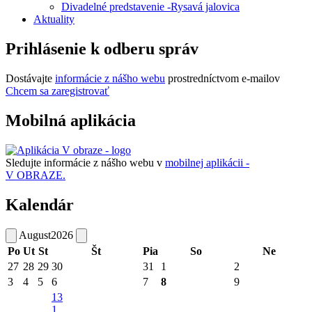
Divadelné predstavenie -Rysavá jalovica
Aktuality
Prihlásenie k odberu správ
Dostávajte
informácie z nášho webu
prostredníctvom e-mailov
Chcem sa zaregistrovať
Mobilná aplikácia
Sledujte informácie z nášho webu v
mobilnej aplikácii -
V OBRAZE.
Kalendár
August
2026
Po
Ut
St
Št
Pia
So
Ne
27
28
29
30
31
1
2
3
4
5
6
7
8
9
13
1