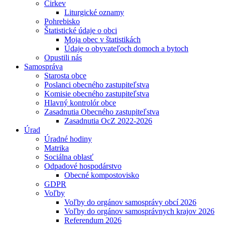
Cirkev
Liturgické oznamy
Pohrebisko
Štatistické údaje o obci
Moja obec v štatistikách
Údaje o obyvateľoch domoch a bytoch
Opustili nás
Samospráva
Starosta obce
Poslanci obecného zastupiteľstva
Komisie obecného zastupiteľstva
Hlavný kontrolór obce
Zasadnutia Obecného zastupiteľstva
Zasadnutia OcZ 2022-2026
Úrad
Úradné hodiny
Matrika
Sociálna oblasť
Odpadové hospodárstvo
Obecné kompostovisko
GDPR
Voľby
Voľby do orgánov samosprávy obcí 2026
Voľby do orgánov samosprávnych krajov 2026
Referendum 2026