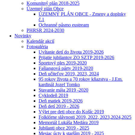
Komunitný plán 2018-2025
Územný plán Obce
ÚZEMNÝ PLÁN OBCE - Zmeny a doplnky
č.1
Ochranné pásmo eustream
PHRSR 2024-2030
Novinky
Kalendár akcií
Fotogaléria
Uvítanie detí do života 2019-2026
Prijatie jubilantov ZO SZTP 2019-2026
Športový ples 2019-2020
Fašiangová párty 2019-2020
Deň učiteľov 2019, 2023, 2024
95 rokov života a 70 rokov kňazstva - J.Em.
kardinál Jozef Tomko
Stavanie mája 2019 -2020
Cyklodeň 2019
Deň matiek 2019-2026
Deň detí 2019 - 2026
Výlet pre deti obce do Košíc 2019
Folklórne slávnosti 2019, 2022, 2023,2024,2025
Memoriál Lukáša Medára 2019
Jubilanti obce 2019 - 2025
Mesiac úcty k starším 2019 - 2025