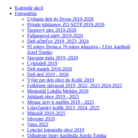
Kalendár akcií
Fotogaléria
Uvítanie detí do života 2019-2026
Prijatie jubilantov ZO SZTP 2019-2026
Športový ples 2019-2020
Fašiangová párty 2019-2020
Deň učiteľov 2019, 2023, 2024
95 rokov života a 70 rokov kňazstva - J.Em. kardinál
Jozef Tomko
Stavanie mája 2019 -2020
Cyklodeň 2019
Deň matiek 2019-2026
Deň detí 2019 - 2026
Výlet pre deti obce do Košíc 2019
Folklórne slávnosti 2019, 2022, 2023,2024,2025
Memoriál Lukáša Medára 2019
Jubilanti obce 2019 - 2025
Mesiac úcty k starším 2019 - 2025
Udavčanský kotlík 2023, 2024, 2025
Mikuláš 2019-2025
Silvester 2019
Vatra 2022
Letecké fotografie obce 2019
Odhalenie busty kardinála Jozefa Tomka