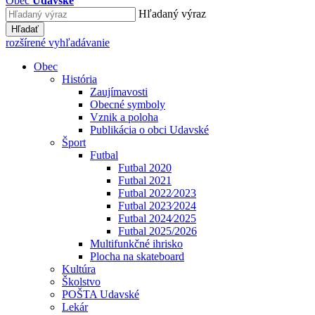
Obec
Udavské
Hľadaný výraz
Hľadať
rozšírené vyhľadávanie
Obec
História
Zaujímavosti
Obecné symboly
Vznik a poloha
Publikácia o obci Udavské
Šport
Futbal
Futbal 2020
Futbal 2021
Futbal 2022⁄2023
Futbal 2023⁄2024
Futbal 2024⁄2025
Futbal 2025/2026
Multifunkčné ihrisko
Plocha na skateboard
Kultúra
Školstvo
POŠTA Udavské
Lekár