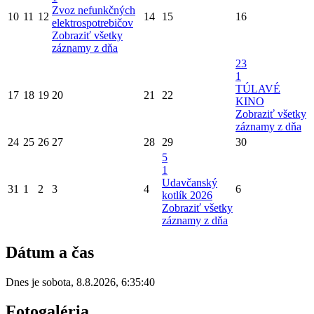
Zvoz nefunkčných
10
11
12
14
15
16
elektrospotrebičov
Zobraziť všetky
záznamy z dňa
23
1
TÚLAVÉ
17
18
19
20
21
22
KINO
Zobraziť všetky
záznamy z dňa
24
25
26
27
28
29
30
5
1
Udavčanský
31
1
2
3
4
6
kotlík 2026
Zobraziť všetky
záznamy z dňa
Dátum a čas
Dnes je
sobota
,
8.8.2026
,
6:35:40
Fotogaléria