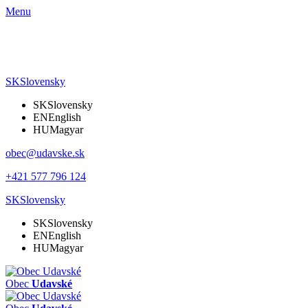
Menu
SK
Slovensky
SK
Slovensky
EN
English
HU
Magyar
obec@udavske.sk
+421 577 796 124
SK
Slovensky
SK
Slovensky
EN
English
HU
Magyar
Obec
Udavské