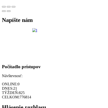
Napíšte nám
Počítadlo prístupov
Návštevnosť:
ONLINE:
0
DNES:
21
TÝŽDEŇ:
825
CELKOM:
776814
Hlásenie rozhlasu