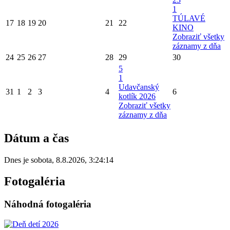
1
TÚLAVÉ
17
18
19
20
21
22
KINO
Zobraziť všetky
záznamy z dňa
24
25
26
27
28
29
30
5
1
Udavčanský
31
1
2
3
4
6
kotlík 2026
Zobraziť všetky
záznamy z dňa
Dátum a čas
Dnes je
sobota
,
8.8.2026
,
3:24:14
Fotogaléria
Náhodná fotogaléria