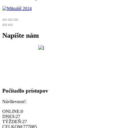
Napíšte nám
Počítadlo prístupov
Návštevnosť:
ONLINE:
0
DNES:
27
TÝŽDEŇ:
27
CELKOM:
777085