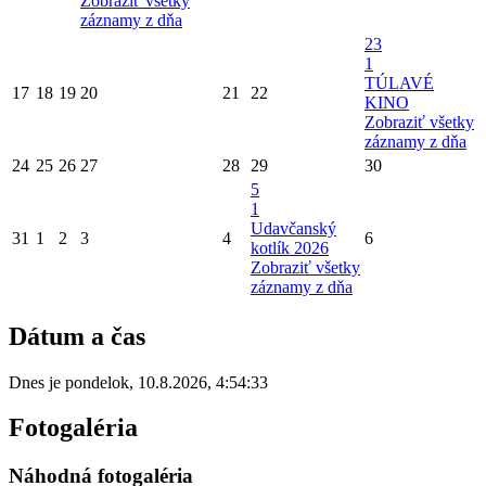
Zobraziť všetky
záznamy z dňa
23
1
TÚLAVÉ
17
18
19
20
21
22
KINO
Zobraziť všetky
záznamy z dňa
24
25
26
27
28
29
30
5
1
Udavčanský
31
1
2
3
4
6
kotlík 2026
Zobraziť všetky
záznamy z dňa
Dátum a čas
Dnes je
pondelok
,
10.8.2026
,
4:54:33
Fotogaléria
Náhodná fotogaléria