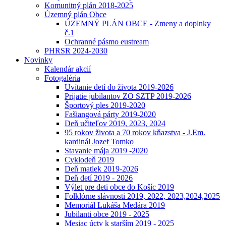
Komunitný plán 2018-2025
Územný plán Obce
ÚZEMNÝ PLÁN OBCE - Zmeny a doplnky
č.1
Ochranné pásmo eustream
PHRSR 2024-2030
Novinky
Kalendár akcií
Fotogaléria
Uvítanie detí do života 2019-2026
Prijatie jubilantov ZO SZTP 2019-2026
Športový ples 2019-2020
Fašiangová párty 2019-2020
Deň učiteľov 2019, 2023, 2024
95 rokov života a 70 rokov kňazstva - J.Em.
kardinál Jozef Tomko
Stavanie mája 2019 -2020
Cyklodeň 2019
Deň matiek 2019-2026
Deň detí 2019 - 2026
Výlet pre deti obce do Košíc 2019
Folklórne slávnosti 2019, 2022, 2023,2024,2025
Memoriál Lukáša Medára 2019
Jubilanti obce 2019 - 2025
Mesiac úcty k starším 2019 - 2025