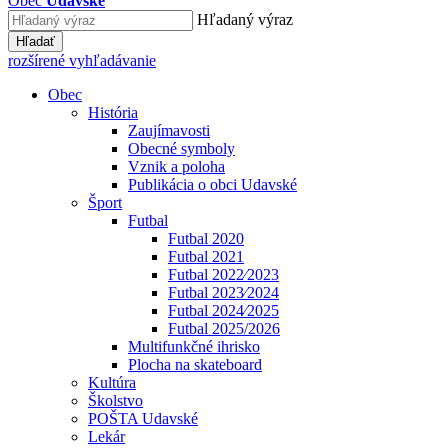
Obec
Udavské
Hľadaný výraz
Hľadať
rozšírené vyhľadávanie
Obec
História
Zaujímavosti
Obecné symboly
Vznik a poloha
Publikácia o obci Udavské
Šport
Futbal
Futbal 2020
Futbal 2021
Futbal 2022⁄2023
Futbal 2023⁄2024
Futbal 2024⁄2025
Futbal 2025/2026
Multifunkčné ihrisko
Plocha na skateboard
Kultúra
Školstvo
POŠTA Udavské
Lekár