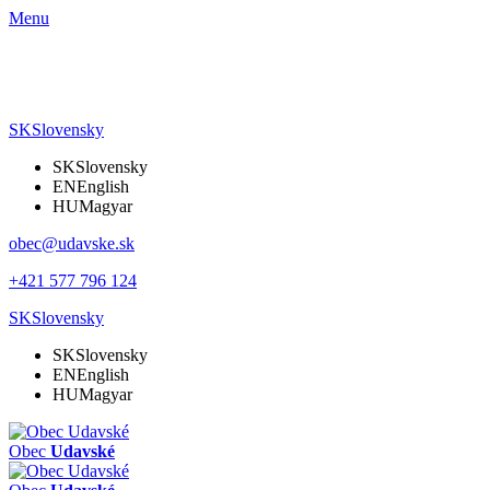
Menu
SK
Slovensky
SK
Slovensky
EN
English
HU
Magyar
obec@udavske.sk
+421 577 796 124
SK
Slovensky
SK
Slovensky
EN
English
HU
Magyar
Obec
Udavské