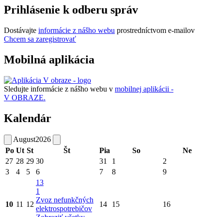
Prihlásenie k odberu správ
Dostávajte
informácie z nášho webu
prostredníctvom e-mailov
Chcem sa zaregistrovať
Mobilná aplikácia
Sledujte informácie z nášho webu v
mobilnej aplikácii -
V OBRAZE.
Kalendár
August
2026
Po
Ut
St
Št
Pia
So
Ne
27
28
29
30
31
1
2
3
4
5
6
7
8
9
13
1
Zvoz nefunkčných
10
11
12
14
15
16
elektrospotrebičov