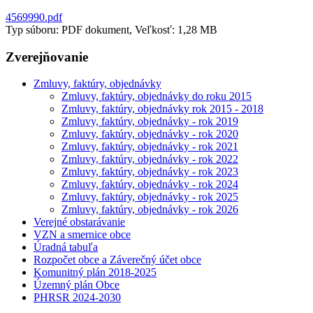
4569990.pdf
Typ súboru: PDF dokument, Veľkosť: 1,28 MB
Zverejňovanie
Zmluvy, faktúry, objednávky
Zmluvy, faktúry, objednávky do roku 2015
Zmluvy, faktúry, objednávky rok 2015 - 2018
Zmluvy, faktúry, objednávky - rok 2019
Zmluvy, faktúry, objednávky - rok 2020
Zmluvy, faktúry, objednávky - rok 2021
Zmluvy, faktúry, objednávky - rok 2022
Zmluvy, faktúry, objednávky - rok 2023
Zmluvy, faktúry, objednávky - rok 2024
Zmluvy, faktúry, objednávky - rok 2025
Zmluvy, faktúry, objednávky - rok 2026
Verejné obstarávanie
VZN a smernice obce
Úradná tabuľa
Rozpočet obce a Záverečný účet obce
Komunitný plán 2018-2025
Územný plán Obce
PHRSR 2024-2030