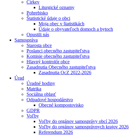
Cirkev
Liturgické oznamy
Pohrebisko
Štatistické údaje o obci
Moja obec v štatistikách
Údaje o obyvateľoch domoch a bytoch
Opustili nás
Samospráva
Starosta obce
Poslanci obecného zastupiteľstva
Komisie obecného zastupiteľstva
Hlavný kontrolór obce
Zasadnutia Obecného zastupiteľstva
Zasadnutia OcZ 2022-2026
Úrad
Úradné hodiny
Matrika
Sociálna oblasť
Odpadové hospodárstvo
Obecné kompostovisko
GDPR
Voľby
Voľby do orgánov samosprávy obcí 2026
Voľby do orgánov samosprávnych krajov 2026
Referendum 2026