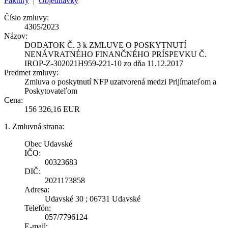
Faktúry
|
Objednávky
Číslo zmluvy:
4305/2023
Názov:
DODATOK Č. 3 k ZMLUVE O POSKYTNUTÍ
NENÁVRATNÉHO FINANČNÉHO PRÍSPEVKU Č.
IROP-Z-302021H959-221-10 zo dňa 11.12.2017
Predmet zmluvy:
Zmluva o poskytnutí NFP uzatvorená medzi Prijímateľom a
Poskytovateľom
Cena:
156 326,16 EUR
1. Zmluvná strana:
Obec Udavské
IČO:
00323683
DIČ:
2021173858
Adresa:
Udavské 30 ; 06731 Udavské
Telefón:
057/7796124
E-mail: