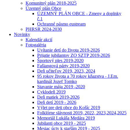
Komunitný plán 2018-2025
Územný plán Obce
ÚZEMNÝ PLÁN OBCE - Zmeny a doplnky
č.1
Ochranné pásmo eustream
PHRSR 2024-2030
Novinky
Kalendár akcií
Fotogaléria
Uvítanie detí do života 2019-2026
Prijatie jubilantov ZO SZTP 2019-2026
Športový ples 2019-2020
Fašiangová párty 2019-2020
Deň učiteľov 2019, 2023, 2024
95 rokov života a 70 rokov kňazstva - J.Em.
kardinál Jozef Tomko
Stavanie mája 2019 -2020
Cyklodeň 2019
Deň matiek 2019-2026
Deň detí 2019 - 2026
Výlet pre deti obce do Košíc 2019
Folklórne slávnosti 2019, 2022, 2023,2024,2025
Memoriál Lukáša Medára 2019
Jubilanti obce 2019 - 2025
Mesiac úcty k starším 2019 - 2025