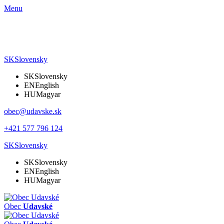
Menu
SK
Slovensky
SK
Slovensky
EN
English
HU
Magyar
obec@udavske.sk
+421 577 796 124
SK
Slovensky
SK
Slovensky
EN
English
HU
Magyar
Obec
Udavské