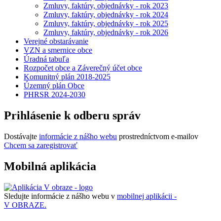
Zmluvy, faktúry, objednávky - rok 2023
Zmluvy, faktúry, objednávky - rok 2024
Zmluvy, faktúry, objednávky - rok 2025
Zmluvy, faktúry, objednávky - rok 2026
Verejné obstarávanie
VZN a smernice obce
Úradná tabuľa
Rozpočet obce a Záverečný účet obce
Komunitný plán 2018-2025
Územný plán Obce
PHRSR 2024-2030
Prihlásenie k odberu správ
Dostávajte
informácie z nášho webu
prostredníctvom e-mailov
Chcem sa zaregistrovať
Mobilná aplikácia
Sledujte informácie z nášho webu v
mobilnej aplikácii -
V OBRAZE.