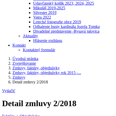
Udavčanský kotlík 2023, 2024, 2025
Mikuláš 2019-2025
Silvester 2019
Vatra 2022
Letecké fotografie obce 2019
Odhalenie busty kardinála Jozefa Tomka
Divadelné predstavenie -Rysavá jalovica
Aktuality
Hlásenie rozhlasu
Kontakt
Kontaktný formulár
Úvodná stránka
Zverejňovanie
Zmluvy, faktúry, objednávky
Zmluvy, faktúry, objednávky rok 2015 -...
Zmluvy
Detail zmluvy 2/2018
Vytlačiť
Detail zmluvy 2/2018