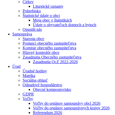
Cirkev
Liturgické oznamy
Pohrebisko
Štatistické údaje o obci
Moja obec v štatistikách
Údaje o obyvateľoch domoch a bytoch
Opustili nás
Samospráva
Starosta obce
Poslanci obecného zastupiteľstva
Komisie obecného zastupiteľstva
Hlavný kontrolór obce
Zasadnutia Obecného zastupiteľstva
Zasadnutia OcZ 2022-2026
Úrad
Úradné hodiny
Matrika
Sociálna oblasť
Odpadové hospodárstvo
Obecné kompostovisko
GDPR
Voľby
Voľby do orgánov samosprávy obcí 2026
Voľby do orgánov samosprávnych krajov 2026
Referendum 2026