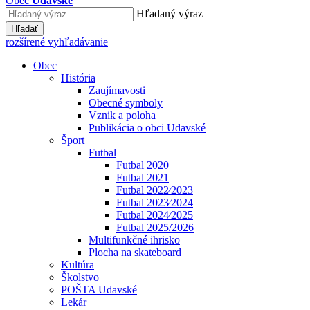
Obec
Udavské
Hľadaný výraz
Hľadať
rozšírené vyhľadávanie
Obec
História
Zaujímavosti
Obecné symboly
Vznik a poloha
Publikácia o obci Udavské
Šport
Futbal
Futbal 2020
Futbal 2021
Futbal 2022⁄2023
Futbal 2023⁄2024
Futbal 2024⁄2025
Futbal 2025/2026
Multifunkčné ihrisko
Plocha na skateboard
Kultúra
Školstvo
POŠTA Udavské
Lekár