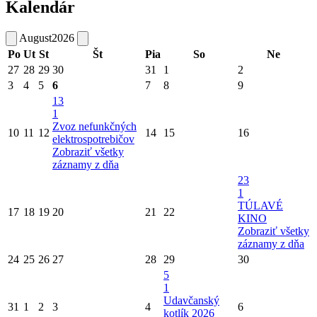
Kalendár
August
2026
Po
Ut
St
Št
Pia
So
Ne
27
28
29
30
31
1
2
3
4
5
6
7
8
9
13
1
Zvoz nefunkčných
10
11
12
14
15
16
elektrospotrebičov
Zobraziť všetky
záznamy z dňa
23
1
TÚLAVÉ
17
18
19
20
21
22
KINO
Zobraziť všetky
záznamy z dňa
24
25
26
27
28
29
30
5
1
Udavčanský
31
1
2
3
4
6
kotlík 2026